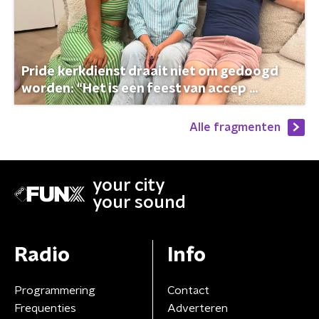
Pride kerkdienst draait niet om gedoogd
worden: “Het is een feest van accep ...
Alle fragmenten
your city
your sound
Radio
Info
Programmering
Contact
Frequenties
Adverteren