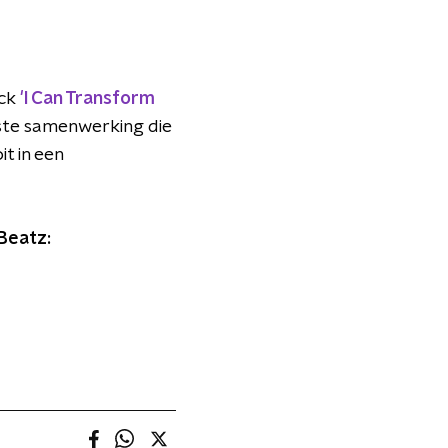
ck
'I Can Transform
este samenwerking die
it in een
Beatz: