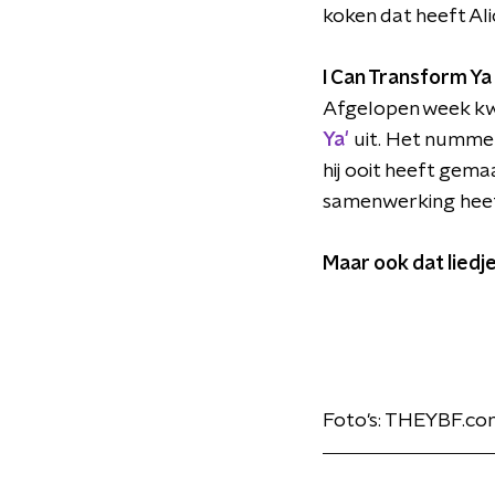
koken dat heeft Al
I Can Transform Ya
Afgelopen week kw
Ya'
uit. Het nummer
hij ooit heeft gemaa
samenwerking heef
Maar ook dat liedj
Foto's: THEYBF.co