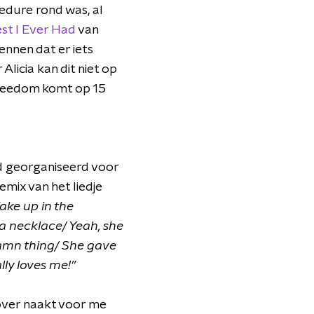
edure rond was, al
st I Ever Had
van
nnen dat er iets
Alicia kan dit niet op
Freedom komt op 15
d georganiseerd voor
ix van het liedje
ake up in the
a necklace/ Yeah, she
 damn thing/ She gave
ly loves me!”
e over naakt voor me