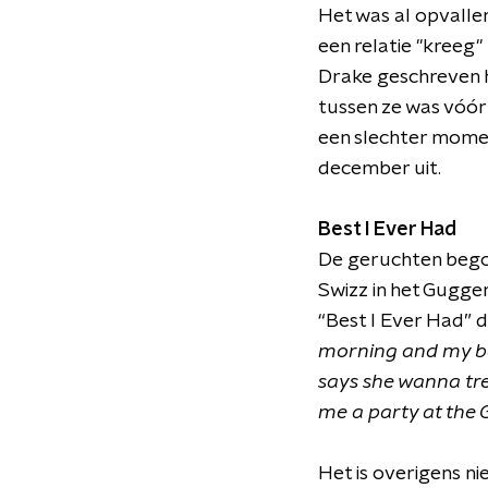
Het was al opvalle
een relatie "kreeg"
Drake geschreven h
tussen ze was vóór 
een slechter mome
december uit.
Best I Ever Had
De geruchten begon
Swizz in het Gugg
“Best I Ever Had” 
morning and my ba
says she wanna trea
me a party at the 
Het is overigens ni