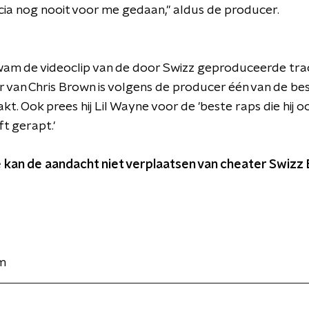
icia nog nooit voor me gedaan," aldus de producer.
am de videoclip van de door Swizz geproduceerde tra
 van Chris Brown is volgens de producer één van de b
kt. Ook prees hij Lil Wayne voor de 'beste raps die hij oo
t gerapt.'
e kan de aandacht niet verplaatsen van cheater Swizz 
m