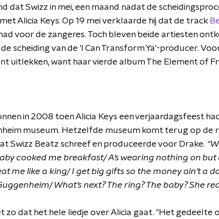
nd dat Swizz in mei, een maand nadat de scheidingsproc
 met Alicia Keys. Op 19 mei verklaarde hij dat de track
Be
ad voor de zangeres. Toch bleven beide artiesten ontke
de scheiding van de 'I Can Transform Ya'-producer. Voor 
nt uitlekken, want haar vierde album The Element of 
nen in 2008 toen Alicia Keys een verjaardagsfeest ha
enheim museum. Hetzelfde museum komt terug op de rem
dat Swizz Beatz schreef en produceerde voor Drake.
“W
by cooked me breakfast/ A’s wearing nothing on but 
t me like a king/ I get big gifts so the money ain’t a
Guggenheim/ What’s next? The ring? The baby? She real
et zo dat het hele liedje over Alicia gaat. "Het gedeelt