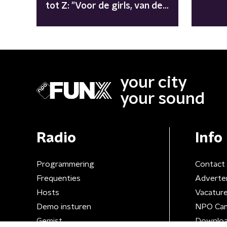
tot Z: "Voor de girls, van de
girls"
your city
your sound
Radio
Info
Programmering
Contact
Frequenties
Adverte
Hosts
Vacatur
Demo insturen
NPO Ca
Gemist
Downloa