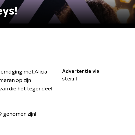
eys!
Advertentie via
eemdging met Alicia
ster.nl
meren op zijn
van die het tegendeel
9 genomen zijn!