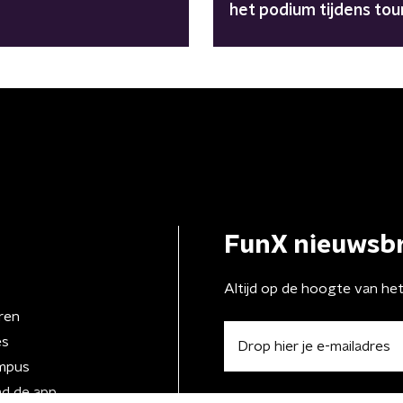
het podium tijdens tou
"Avengers zijn
meegenomen"
FunX nieuwsbr
Altijd op de hoogte van he
ren
es
mpus
d de app