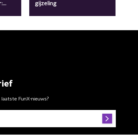
r:
gijzeling
ief
t laatste FunX-nieuws?