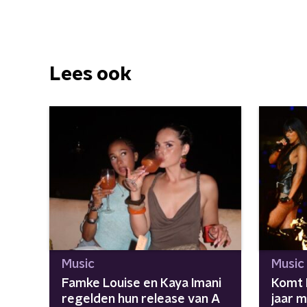
Lees ook
Music
Music
Famke Louise en Kaya Imani
Komt D
regelden hun release van A
jaar 