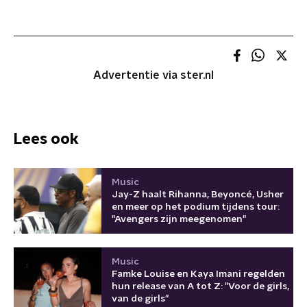
Advertentie via ster.nl
Lees ook
Music
Jay-Z haalt Rihanna, Beyoncé, Usher
en meer op het podium tijdens tour:
"Avengers zijn meegenomen"
Music
Famke Louise en Kaya Imani regelden
hun release van A tot Z: "Voor de girls,
van de girls"