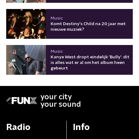
Music
Komt Destiny's Child na 20 jaar met
nieuwe muziek?
Music
Kanye West dropt eindelijk 'Bully': dit
is alles wat er al om het album heen
gebeurt
your city
your sound
Radio
Info