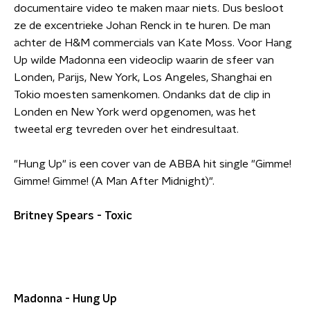
documentaire video te maken maar niets. Dus besloot
ze de excentrieke Johan Renck in te huren. De man
achter de H&M commercials van Kate Moss. Voor Hang
Up wilde Madonna een videoclip waarin de sfeer van
Londen, Parijs, New York, Los Angeles, Shanghai en
Tokio moesten samenkomen. Ondanks dat de clip in
Londen en New York werd opgenomen, was het
tweetal erg tevreden over het eindresultaat.
"Hung Up" is een cover van de ABBA hit single "Gimme!
Gimme! Gimme! (A Man After Midnight)".
Britney Spears - Toxic
Madonna - Hung Up