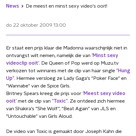
News
De meest en minst sexy video's ooit!
do 22 oktober 2009
13:00
Er staat een prijs klaar die Madonna waarschijnlijk niet in
ontvangst wilt nemen, namelijk die van
'Minst sexy
videoclip ooit'
. De Queen of Pop werd op Muzu.tv
verkozen tot winnares met de clip van haar single
"Hung
Up"
. Hiermee versloeg ze Lady Gaga's "Poker Face" en
"Wannabe" van de Spice Girls.
Britney Spears kreeg de prijs voor
'Meest sexy video
ooit'
met de clip van
"Toxic"
. Ze ontdeed zich hiermee
van Shakira's "She Wolf", "Beat Again" van JLS en
"Untouchable" van Girls Aloud.
De video van Toxic is gemaakt door Joseph Kahn die