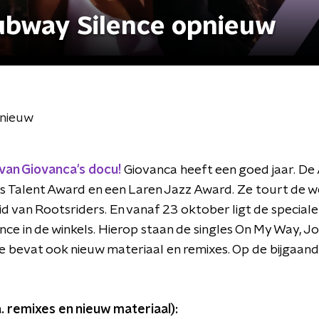
ubway Silence opnieuw
pnieuw
van Giovanca's docu!
Giovanca heeft een goed jaar. 
s Talent Award en een Laren Jazz Award. Ze tourt de we
lid van Rootsriders. En vanaf 23 oktober ligt de speciale
ce in de winkels. Hierop staan de singles On My Way, J
e bevat ook nieuw materiaal en remixes. Op de bijgaand
.
. remixes en nieuw materiaal):