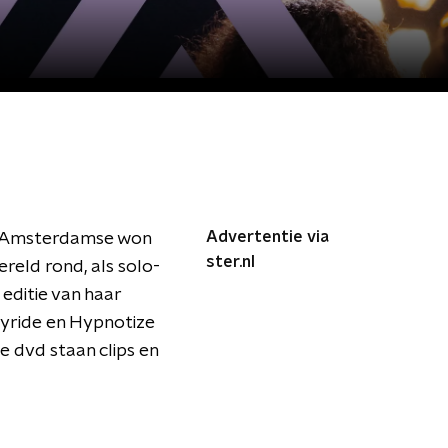
Advertentie via
De Amsterdamse won
ster.nl
reld rond, als solo-
 editie van haar
oyride en Hypnotize
e dvd staan clips en