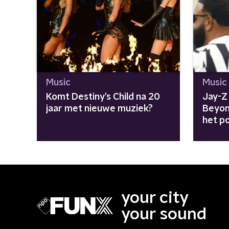
Music
Music
Komt Destiny's Child na 20
Jay-Z 
jaar met nieuwe muziek?
Beyon
het po
"Aven
meeg
your city
your sound