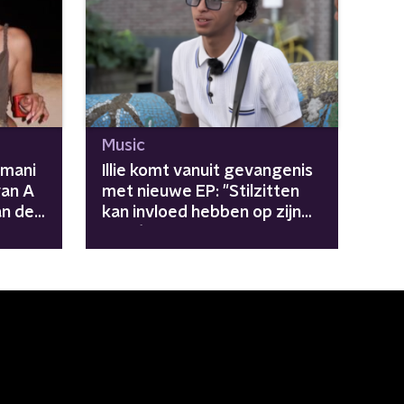
Music
Imani
Illie komt vanuit gevangenis
van A
met nieuwe EP: "Stilzitten
an de
kan invloed hebben op zijn
carrière"