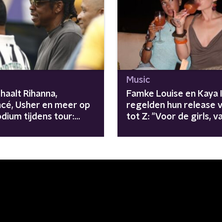
Music
haalt Rihanna,
Famke Louise en Kaya 
cé, Usher en meer op
regelden hun release 
dium tijdens tour:
tot Z: "Voor de girls, v
gers zijn
girls"
enomen"