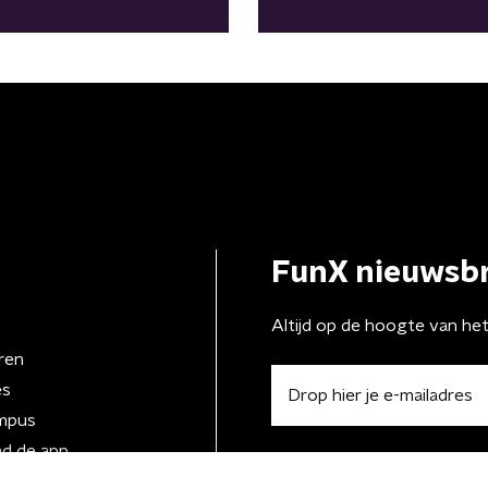
gers zijn
enomen"
FunX nieuwsbr
Altijd op de hoogte van he
ren
es
mpus
d de app