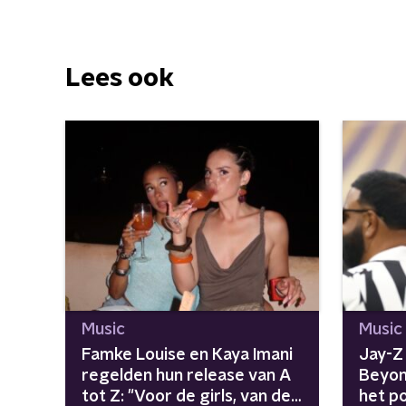
Lees ook
Music
Music
Famke Louise en Kaya Imani
Jay-Z 
regelden hun release van A
Beyon
tot Z: "Voor de girls, van de
het po