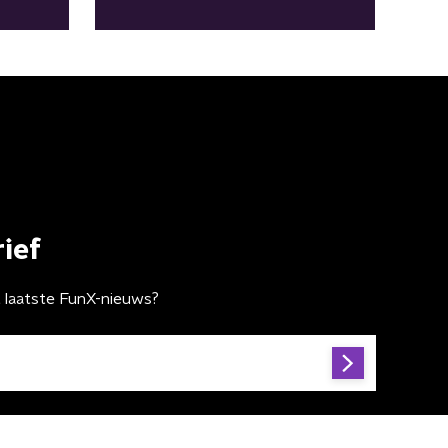
"Dit was het begin"
ief
t laatste FunX-nieuws?