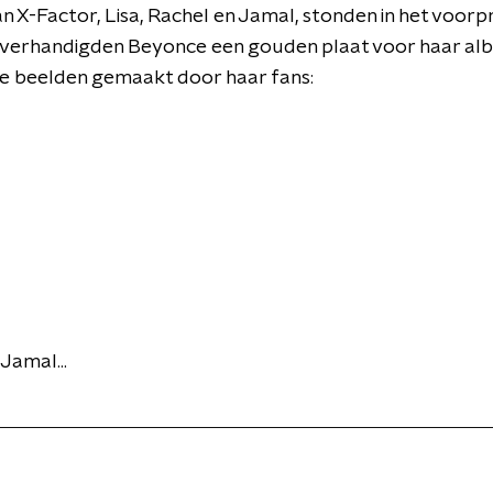
van X-Factor, Lisa, Rachel en Jamal, stonden in het vo
overhandigden Beyonce een gouden plaat voor haar albu
r de beelden gemaakt door haar fans:
 Jamal...