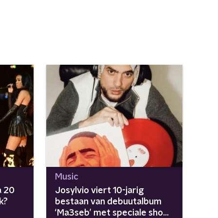
Music
a 20
Josylvio viert 10-jarig
k?
bestaan van debuutalbum
‘Ma3seb’ met speciale show: