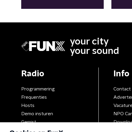
girls"
"Aven
meeg
your city
your sound
Radio
Info
Programmering
Contact
Frequenties
Adverte
Hosts
Vacatur
Demo insturen
NPO Ca
Gemist
Downloa