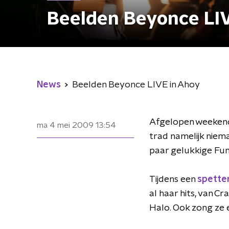
Beelden Beyonce LI
News
Beelden Beyonce LIVE in Ahoy
Afgelopen weekend g
ma 4 mei 2009
13:54
trad namelijk niem
paar gelukkige Fun
Tijdens een
spette
al haar hits, van Cr
Halo. Ook zong ze 