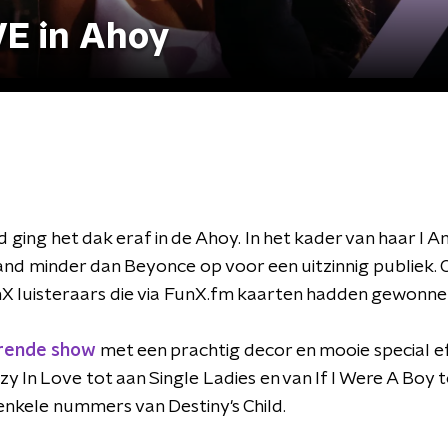
VE in Ahoy
ing het dak eraf in de Ahoy. In het kader van haar I Am
and minder dan Beyonce op voor een uitzinnig publiek.
X luisteraars die via FunX.fm kaarten hadden gewonne
rende show
met een prachtig decor en mooie special 
azy In Love tot aan Single Ladies en van If I Were A Boy t
enkele nummers van Destiny's Child.