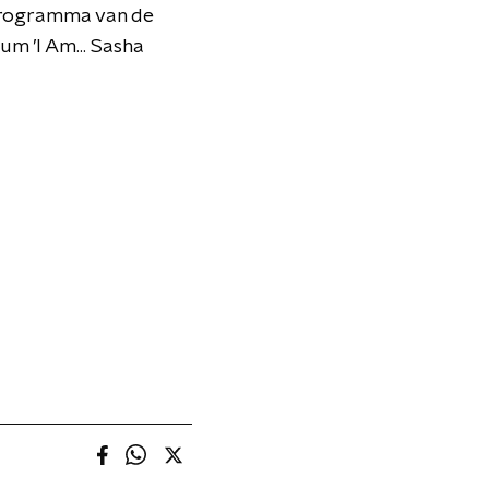
orprogramma van de
m ’I Am... Sasha