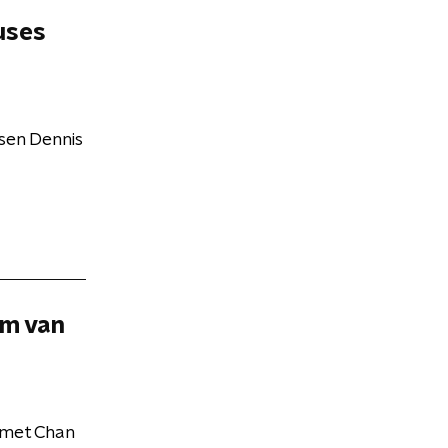
cuses
ssen Dennis
em van
 met Chan