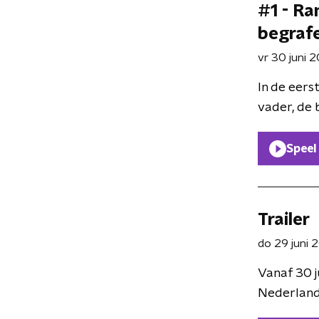
#1 - Ra
begrafe
vr 30 juni 
In de eers
vader, de 
Speel
Trailer
do 29 juni 
Vanaf 30 j
Nederlandse