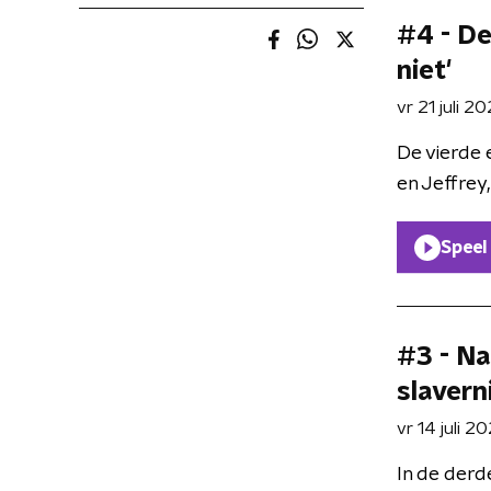
#4 - De
niet'
vr 21 juli 2
De vierde 
en Jeffrey,
Speel
#3 - Na
slavern
vr 14 juli 2
In de derd