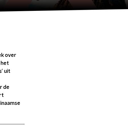
ek over
 het
’ uit
r de
rt
urinaamse