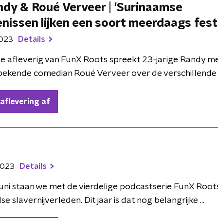
ndy & Roué Verveer | 'Surinaamse
nissen lijken een soort meerdaags festi
2023
Details
te afleverig van FunX Roots spreekt 23-jarige Randy met
bekende comedian Roué Verveer over de verschillende m
 aflevering af
2023
Details
uni staan we met de vierdelige podcastserie FunX Roots s
 slavernijverleden. Dit jaar is dat nog belangrijke ...