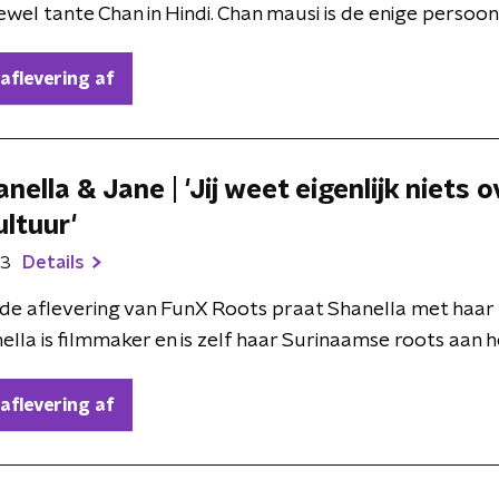
wel tante Chan in Hindi. Chan mausi is de enige persoon i 
 aflevering af
nella & Jane | 'Jij weet eigenlijk niets o
ultuur'
23
Details
ede aflevering van FunX Roots praat Shanella met haa
lla is filmmaker en is zelf haar Surinaamse roots aan het
 aflevering af