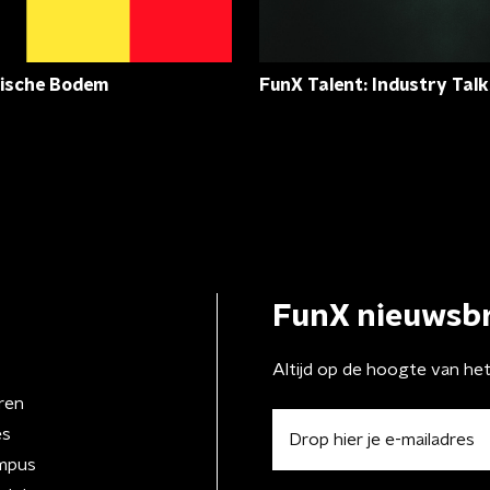
gische Bodem
FunX Talent: Industry Talk
FunX nieuwsbr
Altijd op de hoogte van he
ren
es
mpus