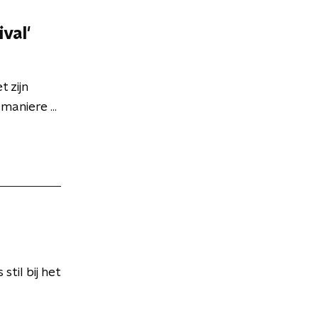
val'
 zijn
aniere ...
til bij het