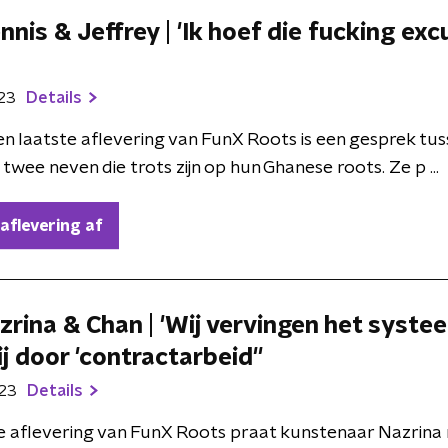
nnis & Jeffrey | 'Ik hoef die fucking ex
023
Details
en laatste aflevering van FunX Roots is een gesprek tu
 twee neven die trots zijn op hun Ghanese roots. Ze p ...
 aflevering af
zrina & Chan | 'Wij vervingen het syste
ij door 'contractarbeid''
023
Details
e aflevering van FunX Roots praat kunstenaar Nazrina