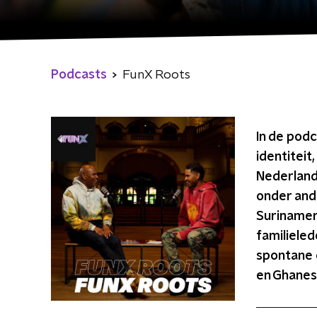
Podcasts
FunX Roots
In de podc
identiteit
Nederlands
onder ande
Surinamer
familieled
spontane e
en Ghanes