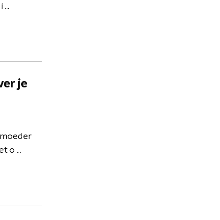
...
ver je
r moeder
 o ...