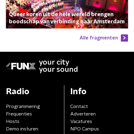
Queer koren uit de hele wereld brengen
boodschap van verbinding naar Amsterdam
Alle fragmenten
your city
your sound
Radio
Info
Programmering
Contact
Frequenties
Adverteren
Hosts
Vacatures
Demo insturen
NPO Campus