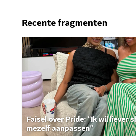
Recente fragmenten
Faisel over Pride: “Ik wil liever
mezelf aanpassen”