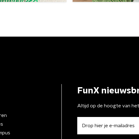
FunX nieuwsbr
Altijd op de hoogte van he
ren
es
mpus