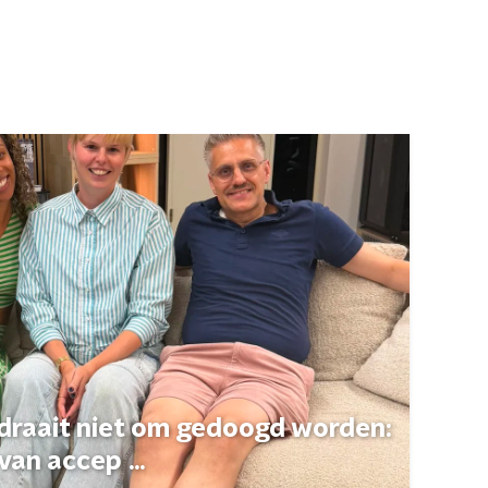
 draait niet om gedoogd worden:
van accep ...