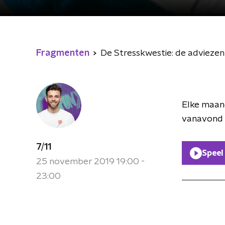
Fragmenten
De Stresskwestie: de adviezen 
Elke maan
vanavond k
7/11
Speel
25 november 2019 19:00 -
23:00