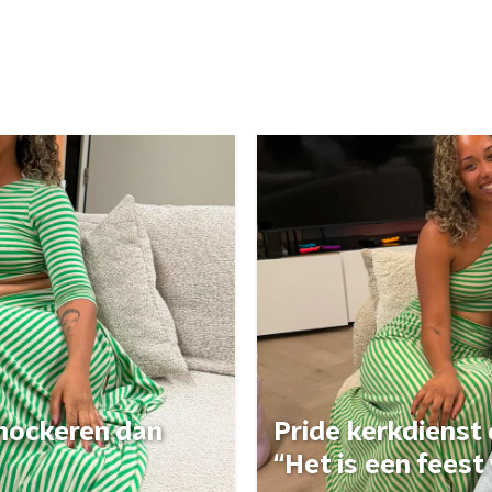
 shockeren dan
Pride kerkdienst
“Het is een feest 