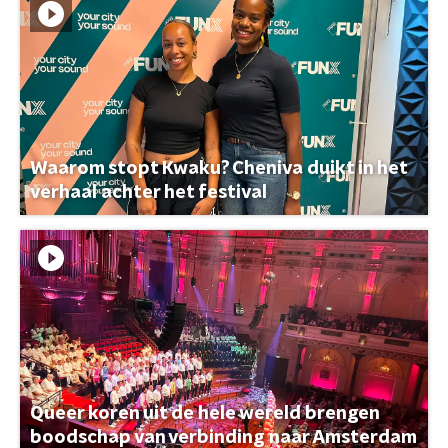
Waarom stopt Kwaku? Cheniva duikt in het
verhaal achter het festival
Queer koren uit de hele wereld brengen
boodschap van verbinding naar Amsterdam