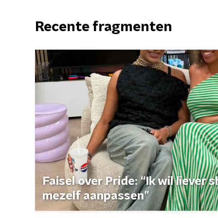
Recente fragmenten
Faisel over Pride: “Ik wil liever
mezelf aanpassen”