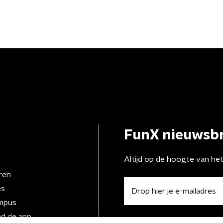
FunX nieuwsbr
Altijd op de hoogte van he
ren
es
mpus
d de app