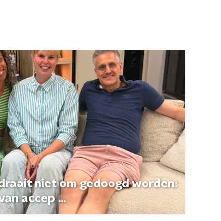
 draait niet om gedoogd worden:
van accep ...