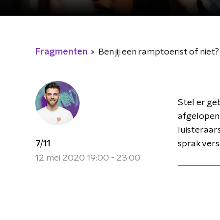
Fragmenten
Ben jij een ramptoerist of niet?
Stel er geb
afgelopen 
luisteraars
7/11
sprak vers
12 mei 2020 19:00 - 23:00