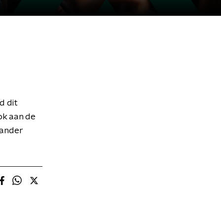
d dit
ok aan de
 Sander