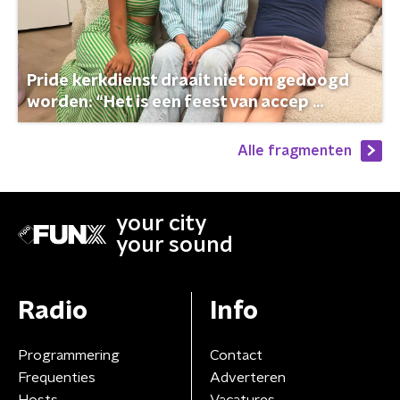
Pride kerkdienst draait niet om gedoogd
worden: “Het is een feest van accep ...
Alle fragmenten
your city
your sound
Radio
Info
Programmering
Contact
Frequenties
Adverteren