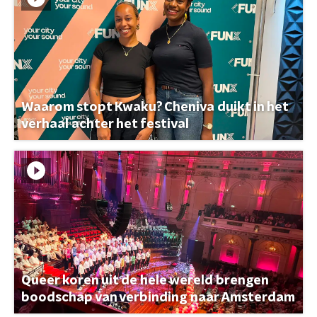
Waarom stopt Kwaku? Cheniva duikt in het
verhaal achter het festival
Queer koren uit de hele wereld brengen
boodschap van verbinding naar Amsterdam