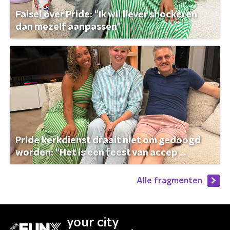
Faisel over Pride: “Ik wil liever shockeren
dan mezelf aanpassen”
Pride kerkdienst draait niet om gedoogd
worden: “Het is een feest van accep ...
Alle fragmenten
your city