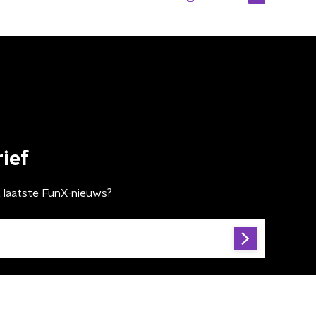
ief
t laatste FunX-nieuws?