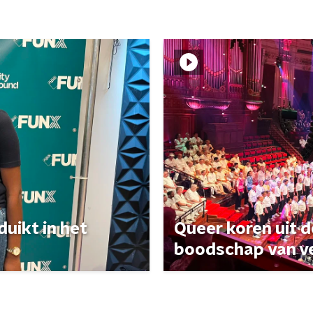
uikt in het
Queer koren uit 
boodschap van v