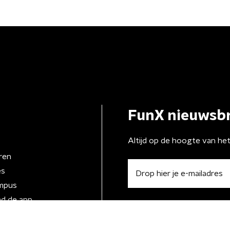
FunX nieuwsbr
Altijd op de hoogte van he
ren
es
mpus
d de app