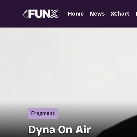
Home
News
XChart
Fragment
Dyna On Air