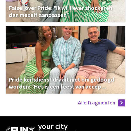
Faisel over Pride: “Ik wil liever shockeren
dan mezelf aanpassen”
Pride kerkdienst draait niet om gedoogd
worden: “Het is een feest van accep ...
Alle fragmenten
your city