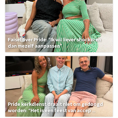
Faisel over Pride: “Ik wil liever shockeren
dan mezelf aanpassen”
Pride kerkdienst draait niet om gedoogd
worden: “Het is een feest van accep ...