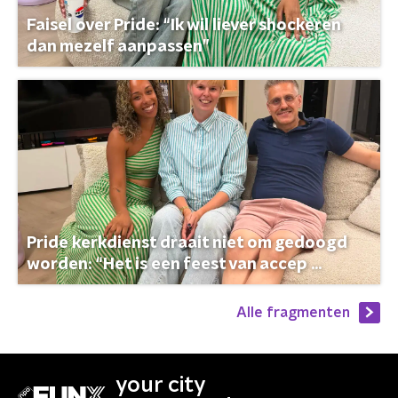
Faisel over Pride: “Ik wil liever shockeren
dan mezelf aanpassen”
Pride kerkdienst draait niet om gedoogd
worden: “Het is een feest van accep ...
Alle fragmenten
your city