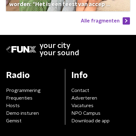
worden: “Het is een feest van accep ...
Alle fragmenten
your city
your sound
Radio
Info
Programmering
Contact
Frequenties
Adverteren
Hosts
Vacatures
Demo insturen
NPO Campus
Gemist
Download de app