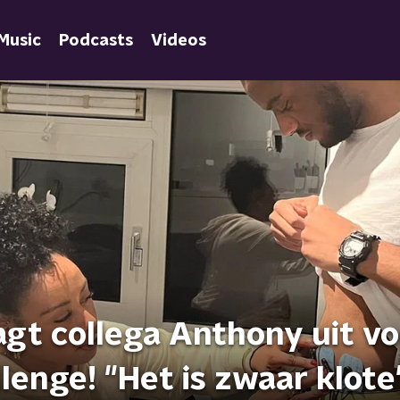
Music
Podcasts
Videos
agt collega Anthony uit v
lenge! "Het is zwaar klote