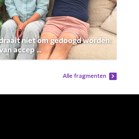
 draait niet om gedoogd worden:
van accep ...
Alle fragmenten