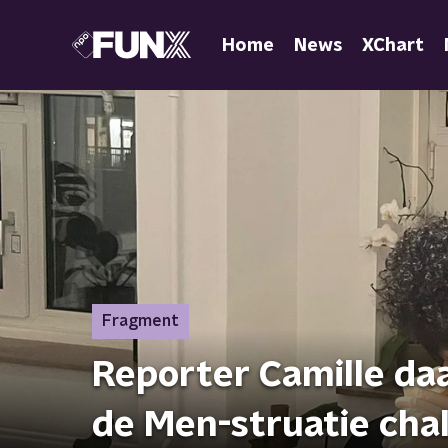
Home
News
XChart
Fragment
Reporter Camille da
de Men-struatie chal