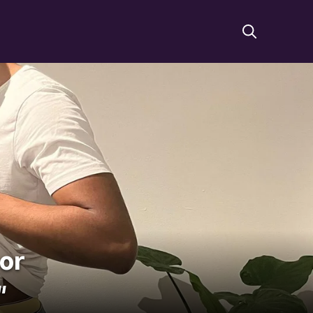
oor
"