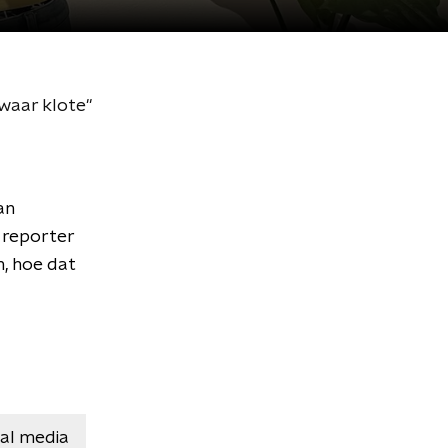
zwaar klote"
an
e reporter
, hoe dat
ial media