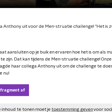
a Anthony uit voor de Men-struatie challenge! "Het is 
at aansluiten op je buik en ervaren hoe het is om als m
te zijn. Dat kan tijdens de Men-struatie challenge! Onz
agde haar collega Anthony uit om de challenge te doen
je nu!
 fragment af
 inhoud te tonen moet je
toestemming geven
voor soc