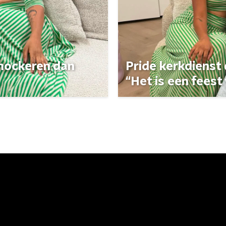
 shockeren dan
Pride kerkdienst
“Het is een feest 