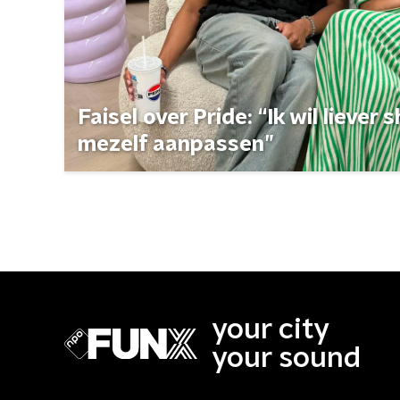
Faisel over Pride: “Ik wil liever
mezelf aanpassen”
your city
your sound