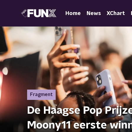
Home
News
XChart
Fragment
De Haagse Pop Prijz
Moony11 eerste win