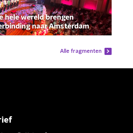
de hele wereld brengen
erbinding naar Amsterdam
Alle fragmenten
ief