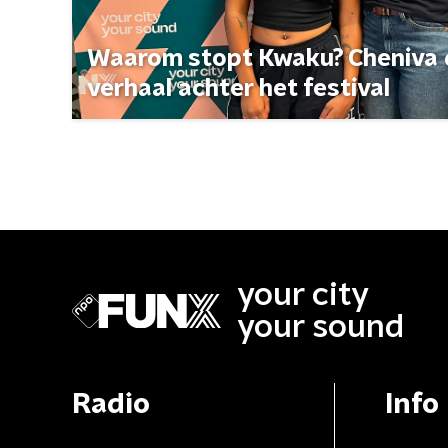
Waarom stopt Kwaku? Cheniva d
verhaal achter het festival
your city
your sound
Radio
Info