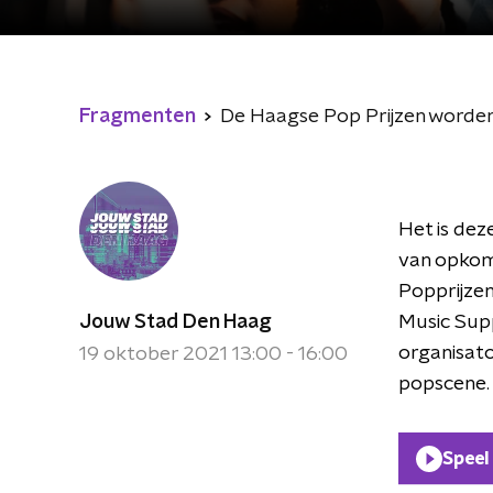
Fragmenten
De Haagse Pop Prijzen worden
Het is dez
van opkom
Popprijzen
Jouw Stad Den Haag
Music Sup
organisat
19 oktober 2021 13:00 - 16:00
popscene
Speel