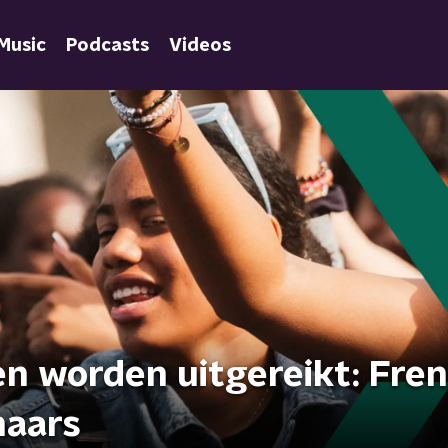
Music
Podcasts
Videos
en worden uitgereikt: Fre
naars