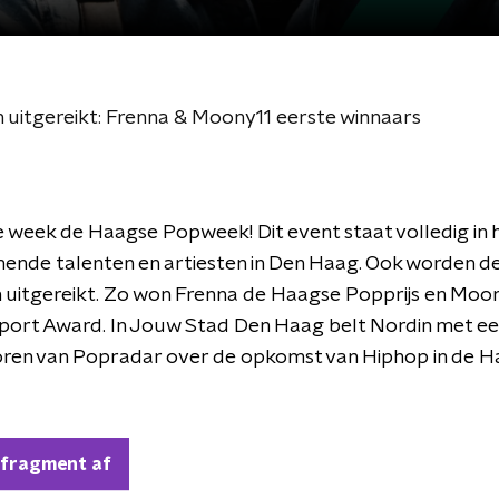
 uitgereikt: Frenna & Moony11 eerste winnaars
e week de Haagse Popweek! Dit event staat volledig in 
ende talenten en artiesten in Den Haag. Ook worden d
 uitgereikt. Zo won Frenna de Haagse Popprijs en Moo
port Award. In Jouw Stad Den Haag belt Nordin met ee
oren van Popradar over de opkomst van Hiphop in de 
.
 fragment af