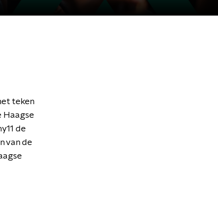
het teken
e Haagse
ny11 de
n van de
Haagse