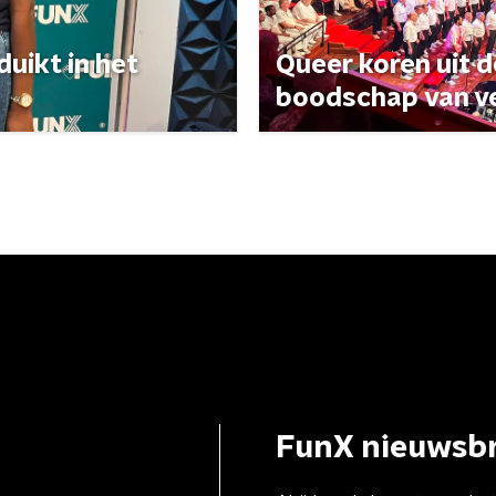
uikt in het
Queer koren uit 
boodschap van v
FunX nieuwsbr