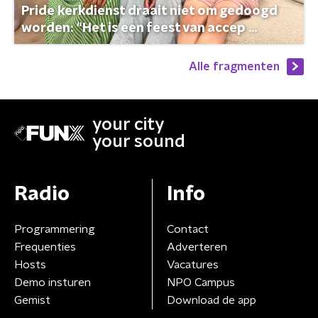
Pride kerkdienst draait niet om gedoogd
worden: “Het is een feest van accep ...
Alle fragmenten
your city
your sound
Radio
Info
Programmering
Contact
Frequenties
Adverteren
Hosts
Vacatures
Demo insturen
NPO Campus
Gemist
Download de app