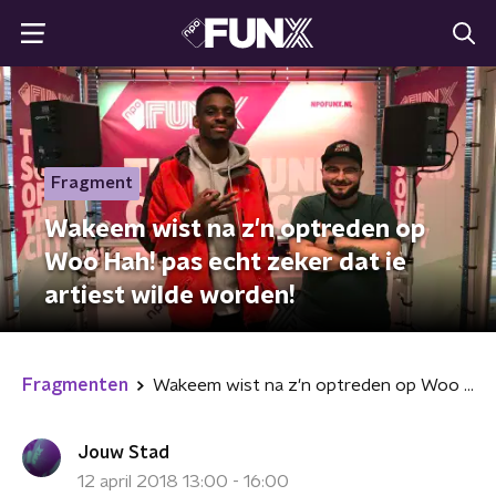
Fragment
Wakeem wist na z'n optreden op
Woo Hah! pas echt zeker dat ie
artiest wilde worden!
Fragmenten
Wakeem wist na z'n optreden op Woo Hah! pas echt zeker dat ie artiest wilde worden!
Jouw Stad
12 april 2018 13:00 - 16:00