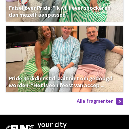
Faisel over Pride: “Ik wil liever shockeren
dan mezelf aanpassen”
Pride kerkdienst draait niet om gedoogd
worden: “Het is een feest van accep ...
Alle fragmenten
your city