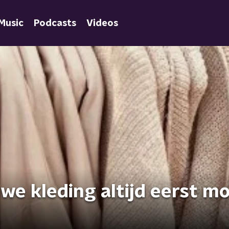
Music
Podcasts
Videos
uwe kleding altijd eerst m