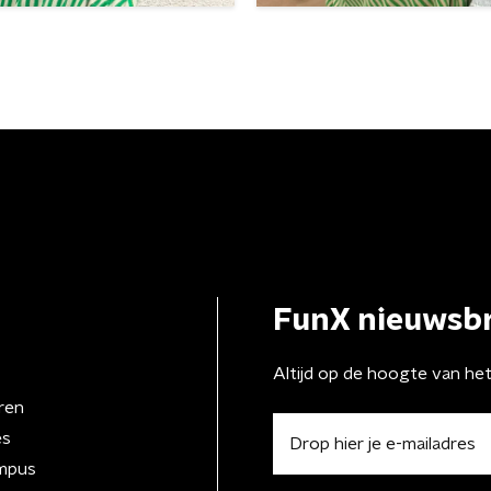
FunX nieuwsbr
Altijd op de hoogte van he
ren
es
mpus