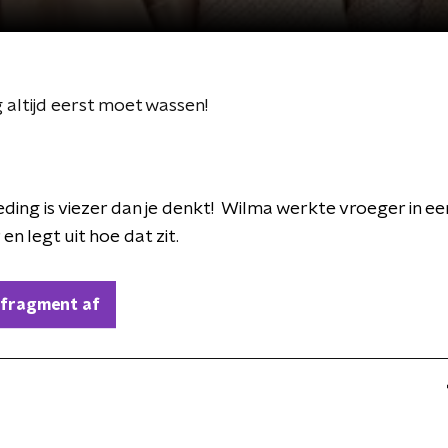
 altijd eerst moet wassen!
ding is viezer dan je denkt! Wilma werkte vroeger in ee
 en legt uit hoe dat zit.
 fragment af