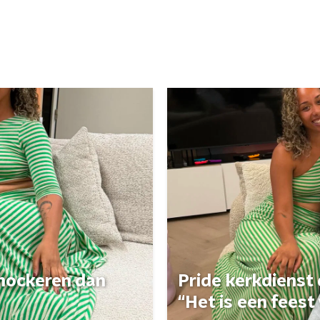
 shockeren dan
Pride kerkdienst
“Het is een feest 