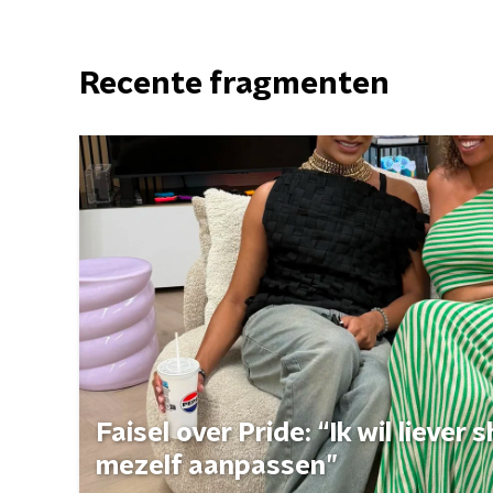
Recente fragmenten
Faisel over Pride: “Ik wil liever
mezelf aanpassen”