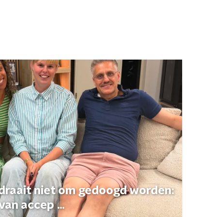
 draait niet om gedoogd worden:
van accep ...