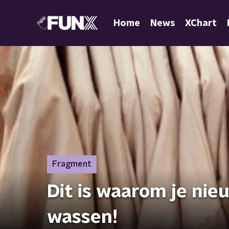
Home
News
XChart
Fragment
Dit is waarom je nie
wassen!