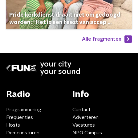
Pride kerkdienst draait niet om gedoogd
worden: “Het is een feest van accep ...
Alle fragmenten
your city
your sound
Radio
Info
Programmering
Contact
Frequenties
Adverteren
Hosts
Vacatures
Demo insturen
NPO Campus