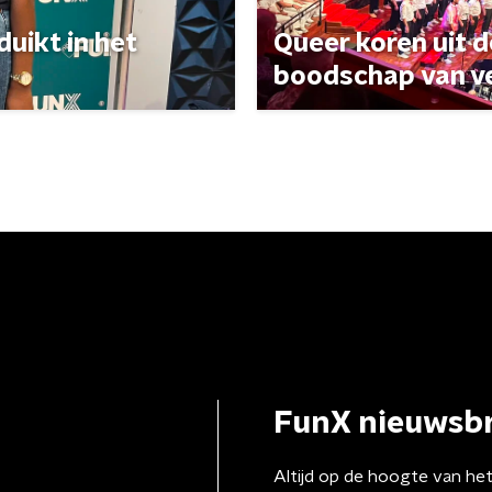
uikt in het
Queer koren uit 
boodschap van v
FunX nieuwsbr
Altijd op de hoogte van he