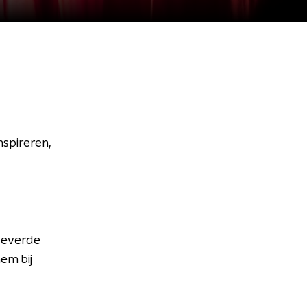
nspireren,
 leverde
em bij