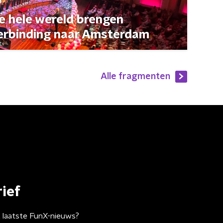
de hele wereld brengen
erbinding naar Amsterdam
Alle fragmenten
ief
t laatste FunX-nieuws?