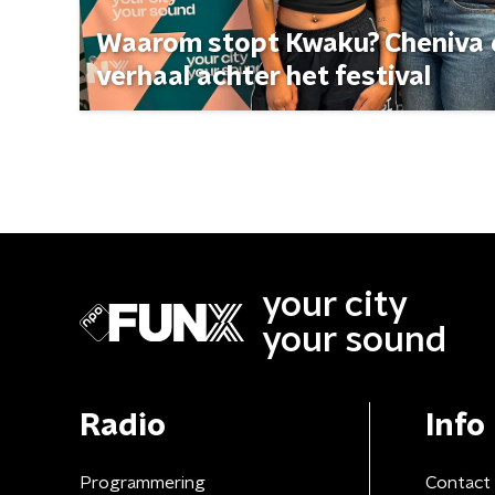
Waarom stopt Kwaku? Cheniva d
verhaal achter het festival
your city
your sound
Radio
Info
Programmering
Contact