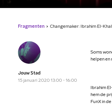
Fragmenten
Changemaker: Ibrahim El-Khalk
Soms wonen
helpen en 
Jouw Stad
15 januari 2020 13:00 - 16:00
Ibrahim El
hem de pri
FunX in de