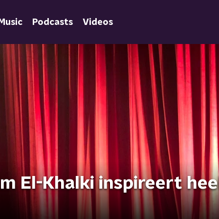
Music
Podcasts
Videos
 El-Khalki inspireert hee