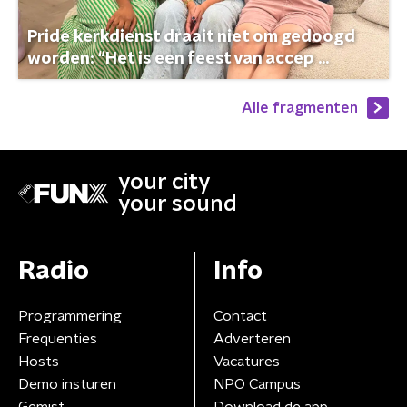
Pride kerkdienst draait niet om gedoogd
worden: “Het is een feest van accep ...
Alle fragmenten
your city
your sound
Radio
Info
Programmering
Contact
Frequenties
Adverteren
Hosts
Vacatures
Demo insturen
NPO Campus