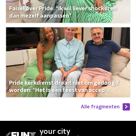
Faisel over Pride: “Ik wil liever shockeren
dan mezelf aanpassen”
Pride kerkdienst draait niet om gedoogd
worden: “Het is een feest van accep ...
Alle fragmenten
your city