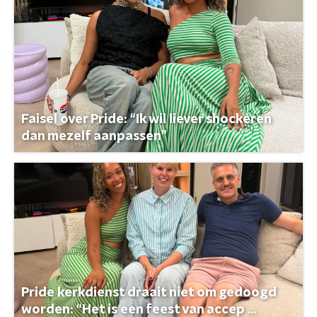
Faisel over Pride: “Ik wil liever shockeren
dan mezelf aanpassen”
Pride kerkdienst draait niet om gedoogd
worden: “Het is een feest van accep ...