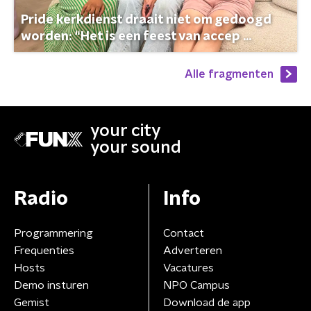
Pride kerkdienst draait niet om gedoogd
worden: “Het is een feest van accep ...
Alle fragmenten
your city
your sound
Radio
Info
Programmering
Contact
Frequenties
Adverteren
Hosts
Vacatures
Demo insturen
NPO Campus
Gemist
Download de app