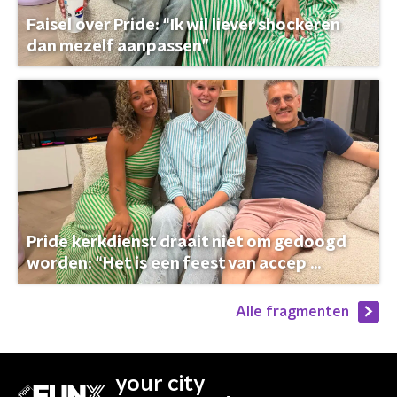
Faisel over Pride: “Ik wil liever shockeren
dan mezelf aanpassen”
Pride kerkdienst draait niet om gedoogd
worden: “Het is een feest van accep ...
Alle fragmenten
your city