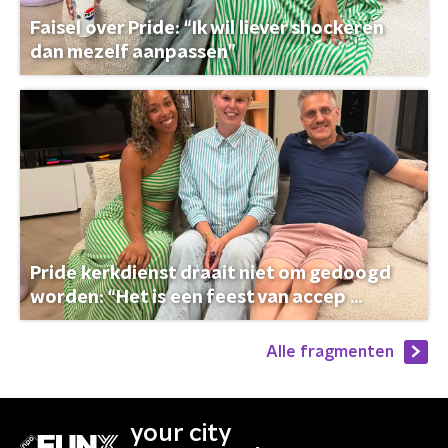
Faisel over Pride: “Ik wil liever shockeren
dan mezelf aanpassen”
Pride kerkdienst draait niet om gedoogd
worden: “Het is een feest van accep ...
Alle fragmenten
your city