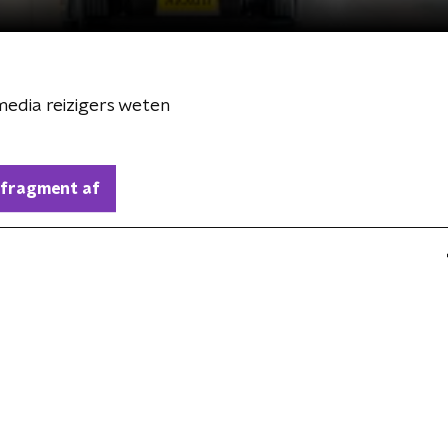
edia reizigers weten
 fragment af