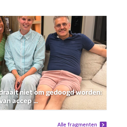
 draait niet om gedoogd worden:
van accep ...
Alle fragmenten