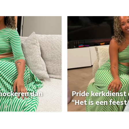
 shockeren dan
Pride kerkdienst
“Het is een feest 