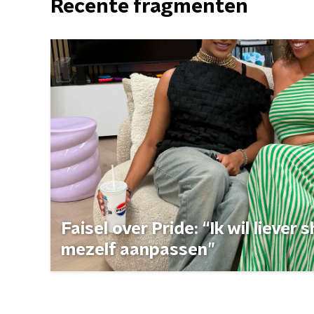
Recente fragmenten
Faisel over Pride: “Ik wil liever
mezelf aanpassen”