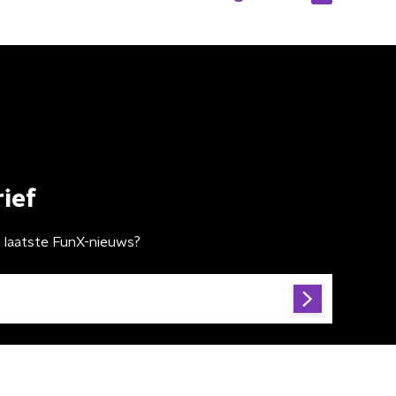
ief
t laatste FunX-nieuws?