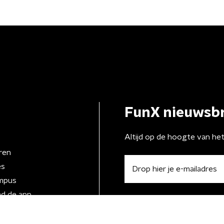
FunX nieuwsbr
Altijd op de hoogte van he
ren
es
mpus
d de app