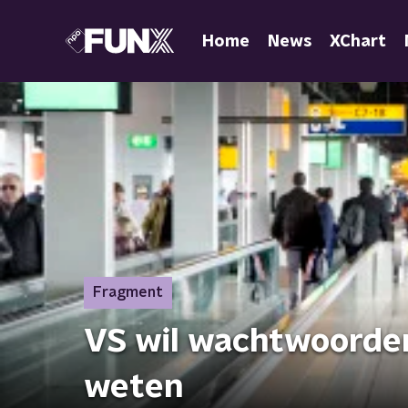
Home
News
XChart
Fragment
VS wil wachtwoorden
weten