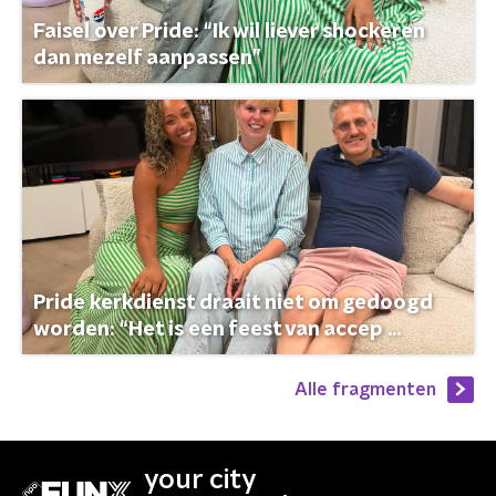
Faisel over Pride: “Ik wil liever shockeren
dan mezelf aanpassen”
Pride kerkdienst draait niet om gedoogd
worden: “Het is een feest van accep ...
Alle fragmenten
your city