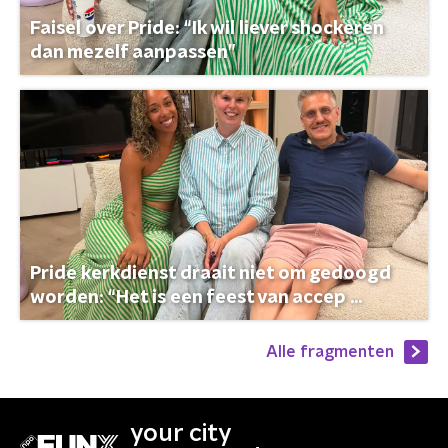
Faisel over Pride: “Ik wil liever shockeren
dan mezelf aanpassen”
Pride kerkdienst draait niet om gedoogd
worden: “Het is een feest van accep ...
Alle fragmenten
your city