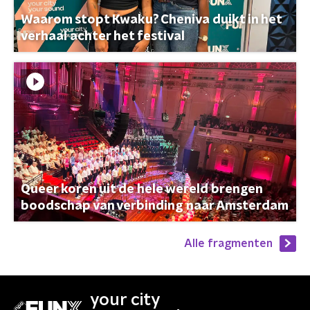
Waarom stopt Kwaku? Cheniva duikt in het
verhaal achter het festival
Queer koren uit de hele wereld brengen
boodschap van verbinding naar Amsterdam
Alle fragmenten
your city