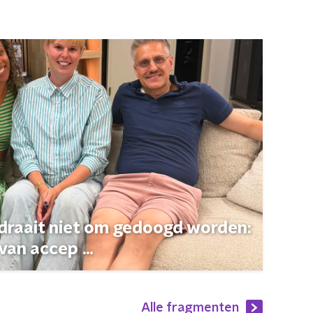
 draait niet om gedoogd worden:
van accep ...
Alle fragmenten