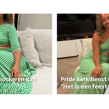
 shockeren dan
Pride kerkdienst
“Het is een feest 