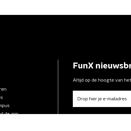
FunX nieuwsbr
Altijd op de hoogte van he
ren
es
mpus
d de app