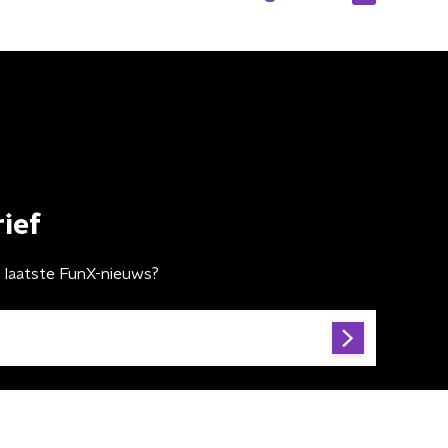
ief
t laatste FunX-nieuws?