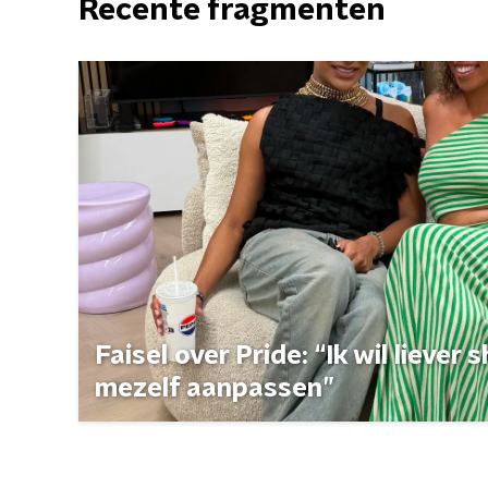
Recente fragmenten
Faisel over Pride: “Ik wil liever
mezelf aanpassen”