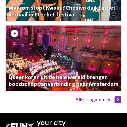
Waarom stopt Kwaku? Cheniva duikt in het
verhaal achter het festival
Queer koren uit de hele wereld brengen
boodschap van verbinding naar Amsterdam
Alle fragmenten
your city