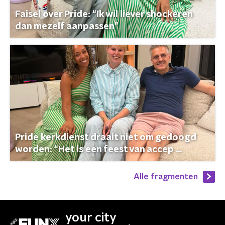
Faisel over Pride: “Ik wil liever shockeren
dan mezelf aanpassen”
Pride kerkdienst draait niet om gedoogd
worden: “Het is een feest van accep ...
Alle fragmenten
your city