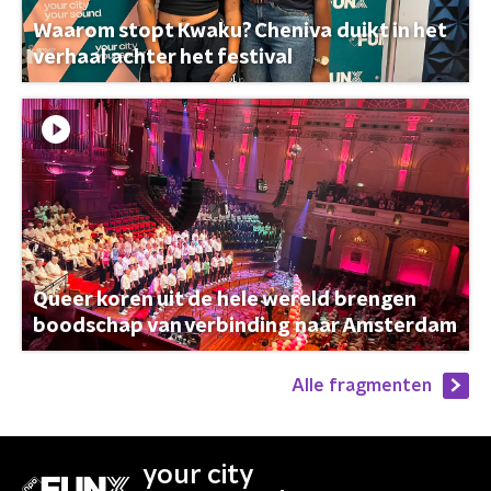
Waarom stopt Kwaku? Cheniva duikt in het
verhaal achter het festival
Queer koren uit de hele wereld brengen
boodschap van verbinding naar Amsterdam
Alle fragmenten
your city