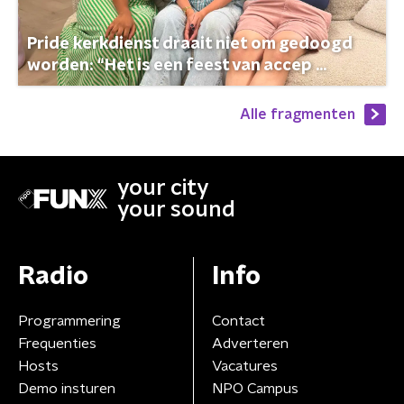
Pride kerkdienst draait niet om gedoogd
worden: “Het is een feest van accep ...
Alle fragmenten
your city
your sound
Radio
Info
Programmering
Contact
Frequenties
Adverteren
Hosts
Vacatures
Demo insturen
NPO Campus