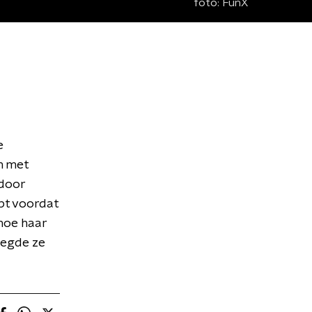
foto:
FunX
e
n met
 door
pt voordat
hoe haar
legde ze