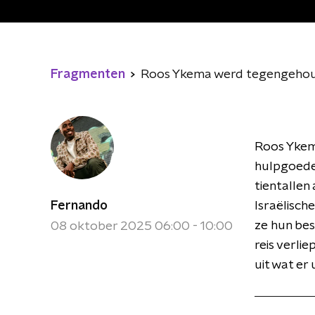
Fragmenten
Roos Ykema werd tegengehoude
Roos Ykema
hulpgoede
tientallen
Fernando
Israëlisc
ze hun be
08 oktober 2025 06:00 - 10:00
reis verli
uit wat er