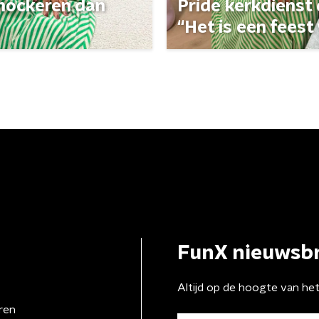
 shockeren dan
Pride kerkdienst
“Het is een feest 
FunX nieuwsbr
Altijd op de hoogte van he
ren