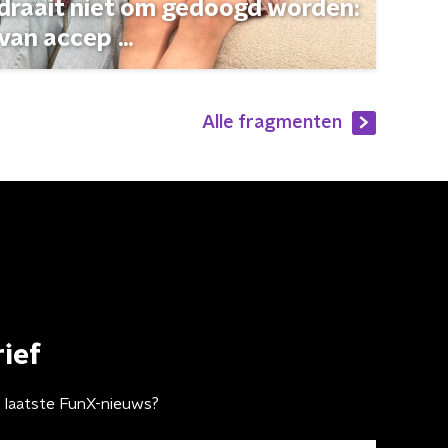
 draait niet om gedoogd worden:
van accep ...
Alle fragmenten
ief
t laatste FunX-nieuws?