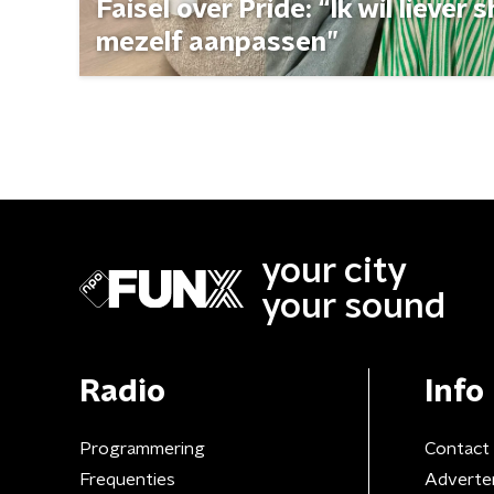
Faisel over Pride: “Ik wil liever
mezelf aanpassen”
your city
your sound
Radio
Info
Programmering
Contact
Frequenties
Adverte