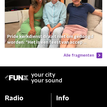
Pride kerkdienst draait niet om gedoogd
worden: “Het is een feest van accep ...
Alle fragmenten
your city
your sound
Radio
Info