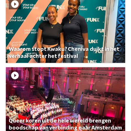
Waarom stopt Kwaku? Cheniva duikt in het
verhaal achter het festival
Queer koren uit de hele wereld brengen
boodschap van verbinding naar Amsterdam