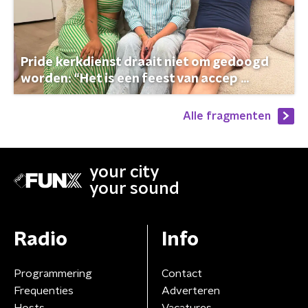
Pride kerkdienst draait niet om gedoogd
worden: “Het is een feest van accep ...
Alle fragmenten
your city
your sound
Radio
Info
Programmering
Contact
Frequenties
Adverteren