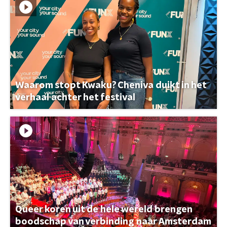
Waarom stopt Kwaku? Cheniva duikt in het
verhaal achter het festival
Queer koren uit de hele wereld brengen
boodschap van verbinding naar Amsterdam