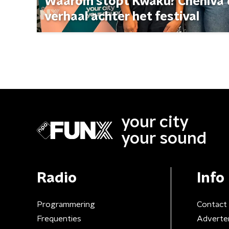
Waarom stopt Kwaku? Cheniva d
verhaal achter het festival
your city
your sound
Radio
Info
Programmering
Contact
Frequenties
Adverte