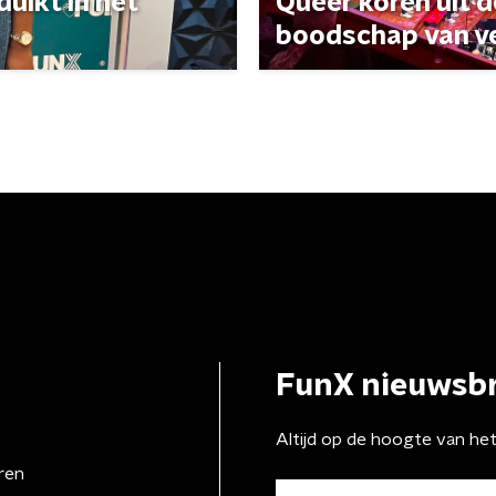
uikt in het
Queer koren uit 
boodschap van v
FunX nieuwsbr
Altijd op de hoogte van he
ren