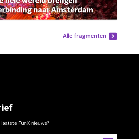
de hele wereld brengen
erbinding naar Amsterdam
Alle fragmenten
ief
t laatste FunX-nieuws?