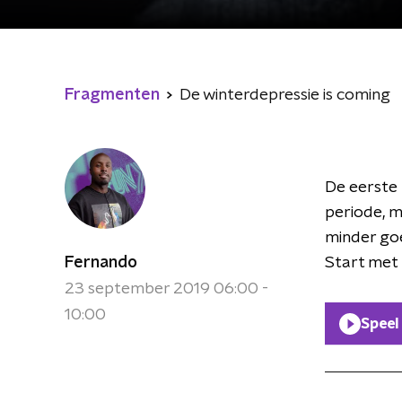
Fragmenten
De winterdepressie is coming
De eerste 
periode, m
minder goe
Fernando
Start met
23 september 2019 06:00 -
10:00
Speel