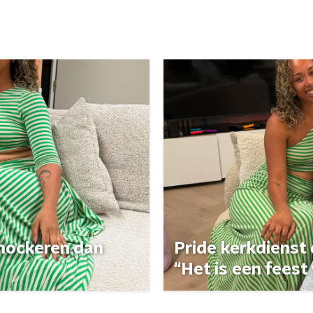
 shockeren dan
Pride kerkdienst
“Het is een feest 