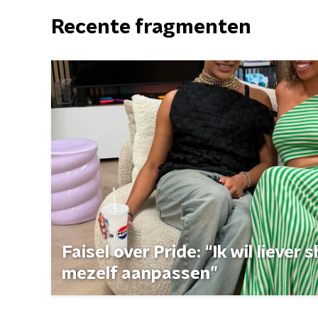
Recente fragmenten
Faisel over Pride: “Ik wil liever
mezelf aanpassen”