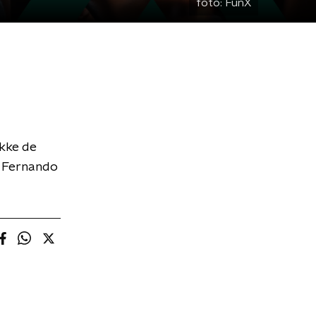
foto:
FunX
ikke de
t Fernando