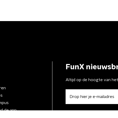
FunX nieuwsbr
Altijd op de hoogte van he
ren
es
mpus
d de app