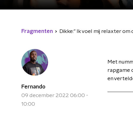
Fragmenten
Dikke:" Ik voel mij relaxter o
Met numme
rapgame on
en verteld
Fernando
09 december 2022 06:00 -
10:00