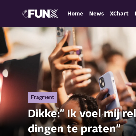
Home
News
XChart
Fragment
Dikke:" Ik voel mij 
dingen te praten"