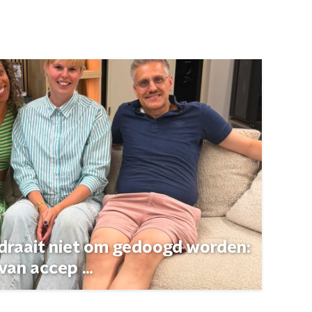
 draait niet om gedoogd worden:
van accep ...