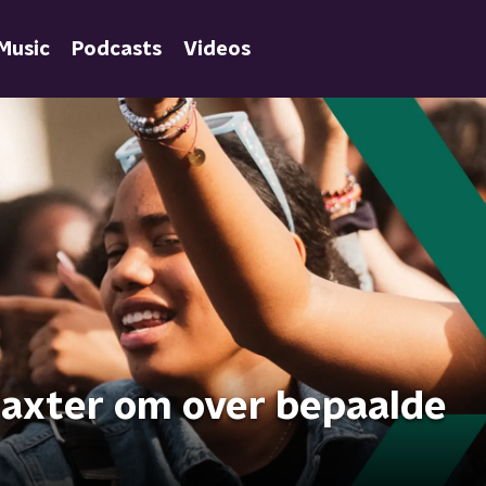
Music
Podcasts
Videos
relaxter om over bepaalde