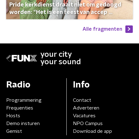
Pride kerkdienst draait niet om gedoogd
worden: “Het is een feest van accep ...
Alle fragmenten
your city
your sound
Radio
Info
Programmering
Contact
Frequenties
Adverteren
Hosts
Vacatures
Demo insturen
NPO Campus
Gemist
Download de app