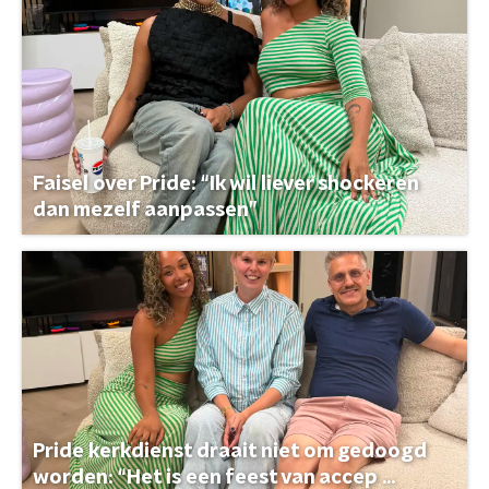
Faisel over Pride: “Ik wil liever shockeren
dan mezelf aanpassen”
Pride kerkdienst draait niet om gedoogd
worden: “Het is een feest van accep ...