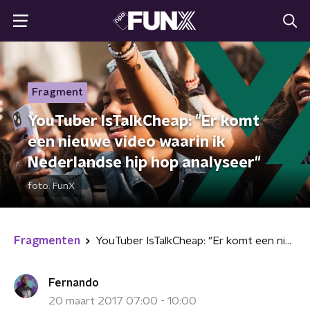
Fragment
YouTuber IsTalkCheap: "Er komt
een nieuwe video waarin ik
Nederlandse hip hop analyseer"
foto:
FunX
Fragmenten
YouTuber IsTalkCheap: "Er komt een nieuwe video waarin ik Nederlandse hip hop analyseer"
Fernando
20 maart 2017 07:00 - 10:00